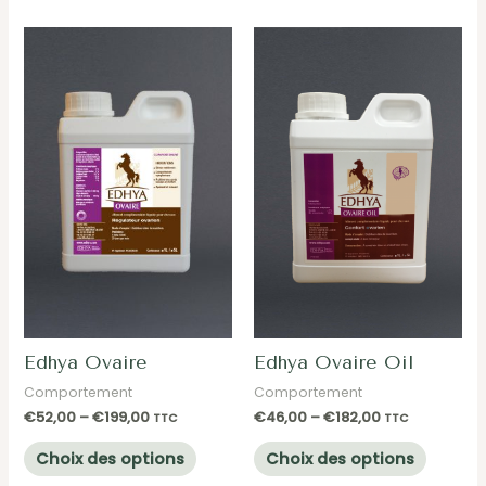
Edhya Ovaire
Edhya Ovaire Oil
Comportement
Comportement
€
52,00
–
€
199,00
€
46,00
–
€
182,00
TTC
TTC
Ce
Ce
Choix des options
Choix des options
produit
produit