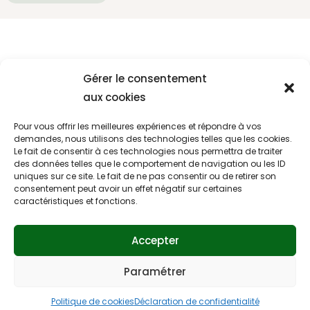
Accueil
Gérer le consentement
aux cookies
Boutique
Contact
Pour vous offrir les meilleures expériences et répondre à vos
demandes, nous utilisons des technologies telles que les cookies.
Panier
Le fait de consentir à ces technologies nous permettra de traiter
des données telles que le comportement de navigation ou les ID
Mon compte
uniques sur ce site. Le fait de ne pas consentir ou de retirer son
Mentions légales & Politique de confidentialité
consentement peut avoir un effet négatif sur certaines
caractéristiques et fonctions.
CGU/CGV
Accepter
Paramétrer
Produits distribués en Belgique par Veryvet SPRL -
©
2026 Edhya Belgique. Powered by Edhya Belgique.
Politique de cookies
Déclaration de confidentialité