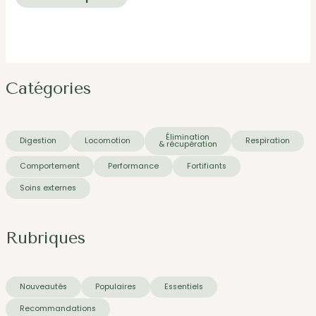
produit
a
plusieurs
variations.
Les
Catégories
options
peuvent
Élimination
être
Digestion
Locomotion
Respiration
& récupération
choisies
Comportement
Performance
Fortifiants
sur
Soins externes
la
page
Rubriques
du
produit
Nouveautés
Populaires
Essentiels
Recommandations