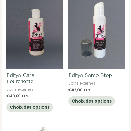
Edhya Care
Edhya Sarco Stop
Fourchette
Soins externes
Soins externes
€
82,00
TTC
€
40,99
TTC
Ce
Choix des options
Ce
produit
Choix des options
produit
a
a
plusieu
plusieurs
variatio