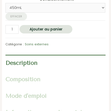
EFFACER
quantité
Ajouter au panier
de
Edhya
Catégorie :
Soins externes
Care
Sabot
Description
Composition
Mode d'emploi