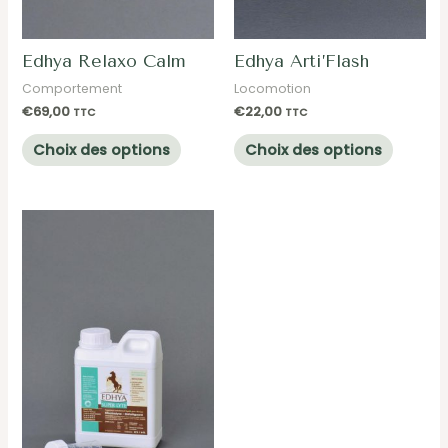
produit
produit
Edhya Relaxo Calm
Edhya Arti’Flash
Comportement
Locomotion
€
69,00
€
22,00
TTC
TTC
Ce
Ce
Choix des options
Choix des options
produit
produit
a
a
plusieurs
plusieu
variations.
variatio
Les
Les
options
options
peuvent
peuven
être
être
choisies
choisie
sur
sur
la
la