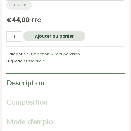
EFFACER
€
44,00
TTC
quantité
Ajouter au panier
de
Edhya
Catégorie :
Élimination & récupération
Diure
Étiquette :
Essentiels
Description
Composition
Mode d'emploi