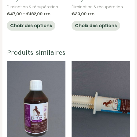
Élimination & récupération
Élimination & récupération
€
47,00
–
€
182,00
€
30,00
TTC
TTC
Ce
Ce
Choix des options
Choix des options
produit
produit
a
a
plusieurs
plusieu
Produits similaires
variations.
variatio
Les
Les
options
options
peuvent
peuven
être
être
choisies
choisie
sur
sur
la
la
page
page
du
du