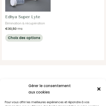
page
page
du
du
produit
produit
Edhya Super Lyte
Élimination & récupération
€
30,50
TTC
Ce
Choix des options
produit
a
plusieurs
variations.
Les
options
peuvent
Accueil
Gérer le consentement
être
aux cookies
Boutique
choisies
sur
Contact
Pour vous offrir les meilleures expériences et répondre à vos
la