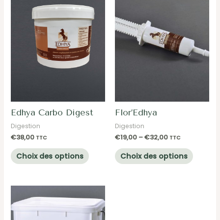
Edhya Carbo Digest
Flor’Edhya
Digestion
Digestion
€
38,00
€
19,00
–
€
32,00
TTC
TTC
Ce
Ce
Choix des options
Choix des options
produit
produit
a
a
plusieurs
plusieu
variations.
variatio
Les
Les