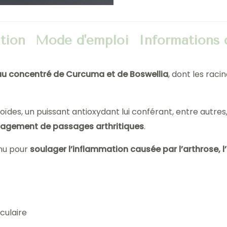
tion
Mode d'emploi
Informations
u concentré de Curcuma et de Boswellia
, dont les raci
̈des, un puissant antioxydant lui conférant, entre autres
ulagement de passages arthritiques
.
nu pour
soulager l’inflammation causée par l’arthrose, 
culaire