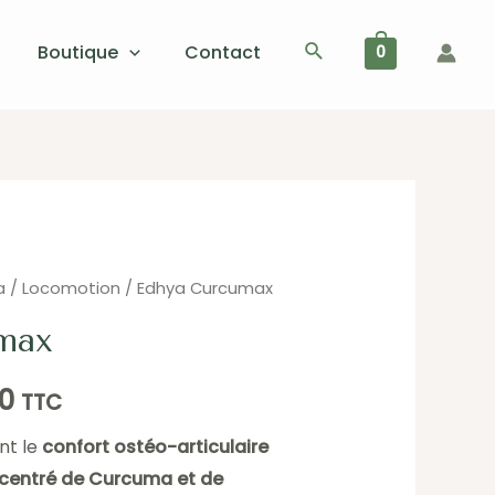
Rechercher
Boutique
Contact
0
a
/
Locomotion
/ Edhya Curcumax
max
50
TTC
nt le
confort ostéo-articulaire
centré de Curcuma et de