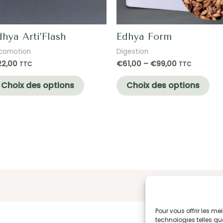
dhya Arti’Flash
Edhya Form
comotion
Digestion
22,00
€
61,00
–
€
99,00
TTC
TTC
Ce
Ce
Choix des options
Choix des options
produit
pro
a
a
plusieurs
plu
variations.
var
Les
Les
options
opt
peuvent
pe
être
êtr
choisies
cho
Pour vous offrir les m
technologies telles qu
sur
sur